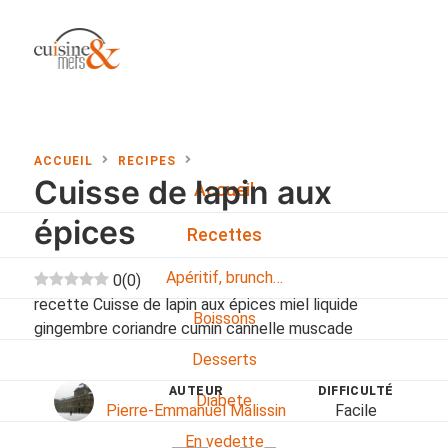
ACCUEIL
RECIPES
Cuisse de lapin aux
Accueil
épices
Recettes
Apéritif, brunch…
0
(
0
)
recette Cuisse de lapin aux épices miel liquide
Boissons
gingembre coriandre cumin cannelle muscade
Desserts
AUTEUR
DIFFICULTÉ
Diabete
Pierre-Emmanuel Malissin
Facile
En vedette