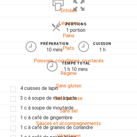
Entrées
Légumes
PORTIONS
1 portion
Pains
PRÉPARATION
CUISSON
Plats
10 mins
1 h
Poissons, coquillages, crustacés
TEMPS TOTAL
1 h 10 mins
Régime
Sans gluten
4 cuisses de lapin
3 c à soupe de miel liquide
Sans lactose
1 c à soupe de moutarde
Sans sel
1 c à café de gingembre
Sauces et accompagnements
1 c à café de graines de coriandre
Végétarien