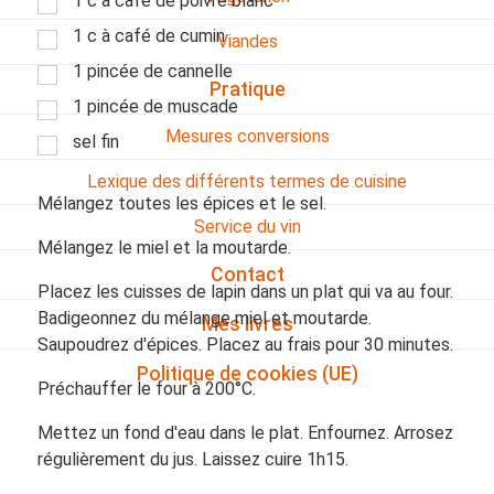
1 c à café de poivre blanc
1 c à café de cumin
Viandes
1 pincée de cannelle
Pratique
1 pincée de muscade
Mesures conversions
sel fin
Lexique des différents termes de cuisine
Mélangez toutes les épices et le sel.
Service du vin
Mélangez le miel et la moutarde.
Contact
Placez les cuisses de lapin dans un plat qui va au four.
Badigeonnez du mélange miel et moutarde.
Mes livres
Saupoudrez d'épices. Placez au frais pour 30 minutes.
Politique de cookies (UE)
Préchauffer le four à 200°C.
Mettez un fond d'eau dans le plat. Enfournez. Arrosez
régulièrement du jus. Laissez cuire 1h15.