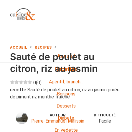
ACCUEIL
RECIPES
Sauté de poulet au
Accueil
citron, riz au jasmin
Recettes
Apéritif, brunch…
0
(
0
)
recette Sauté de poulet au citron, riz au jasmin purée
Boissons
de piment riz menthe fraîche
Desserts
AUTEUR
DIFFICULTÉ
Diabete
Pierre-Emmanuel Malissin
Facile
En vedette