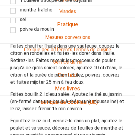
1 cuillère à soupe de thé au jasmin
menthe fraîche
Viandes
sel
Pratique
poivre du moulin
Mesures conversions
Faites chauffer l'huile dans une sauteuse, coupez le
Lexique des différents termes de cuisine
citron en rondelles et faites-les dorer dans l'huile.
Retirez-les. Faites revenir les morceaux de poulet
Service du vin
jusqu'à ce qu'ils soient colorés, ajoutez 10 cl d'eau, le
citron et la purée de piment. Salez, poivrez, couvrez
Contact
et faites mijoter 25 min à feu doux.
Mes livres
Faites bouillir 2 l d'eau salée. Ajoutez le thé au jasmin
(en-fermé dans une boule à thé ou une mousseline) et
Politique de cookies (UE)
le riz, laissez frémir 15 min environ.
Égouttez le riz cuit, versez-le dans un plat, ajoutez le
poulet et sa sauce, décorez de feuilles de menthe et