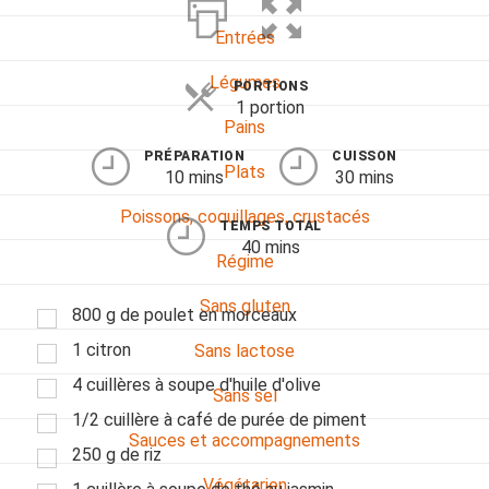
Entrées
Légumes
PORTIONS
1 portion
Pains
PRÉPARATION
CUISSON
Plats
10 mins
30 mins
Poissons, coquillages, crustacés
TEMPS TOTAL
40 mins
Régime
Sans gluten
800 g de poulet en morceaux
1 citron
Sans lactose
4 cuillères à soupe d'huile d'olive
Sans sel
1/2 cuillère à café de purée de piment
Sauces et accompagnements
250 g de riz
Végétarien