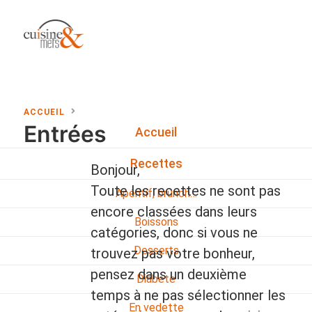
ACCUEIL
Entrées
Accueil
Recettes
Bonjour,
Toute les recettes ne sont pas
Apéritif, brunch…
encore classées dans leurs
Boissons
catégories, donc si vous ne
Desserts
trouvez pas votre bonheur,
pensez dans un deuxième
Diabete
temps à ne pas sélectionner les
En vedette