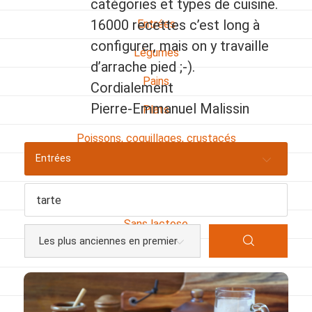
catégories et types de cuisine.
16000 recettes c’est long à
Entrées
configurer, mais on y travaille
Légumes
d’arrache pied ;-).
Pains
Cordialement
Pierre-Emmanuel Malissin
Plats
Poissons, coquillages, crustacés
Entrées
Régime
Sans gluten
Sans lactose
Sans sel
Sauces et accompagnements
Végétarien