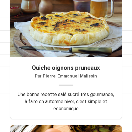
Viandes
Pratique
Mesures conversions
Lexique des différents termes de cuisine
Service du vin
Quiche oignons pruneaux
Contact
Par
Pierre-Emmanuel Malissin
Mes livres
Une bonne recette salé sucré très gourmande,
Politique de cookies (UE)
à faire en automne hiver, c'est simple et
économique