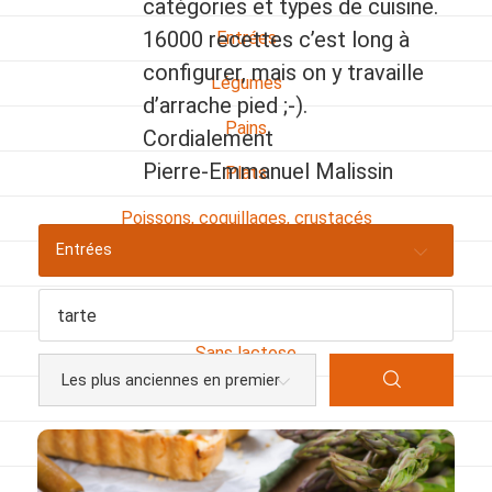
catégories et types de cuisine.
16000 recettes c’est long à
Entrées
configurer, mais on y travaille
Légumes
d’arrache pied ;-).
Pains
Cordialement
Pierre-Emmanuel Malissin
Plats
Poissons, coquillages, crustacés
Entrées
Régime
Sans gluten
Sans lactose
Sans sel
Sauces et accompagnements
Végétarien