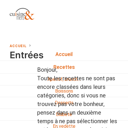
ACCUEIL
Entrées
Accueil
Recettes
Bonjour,
Toute les recettes ne sont pas
Apéritif, brunch…
encore classées dans leurs
Boissons
catégories, donc si vous ne
Desserts
trouvez pas votre bonheur,
pensez dans un deuxième
Diabete
temps à ne pas sélectionner les
En vedette