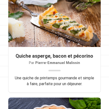
Viandes
Pratique
Mesures conversions
Lexique des différents termes de cuisine
Service du vin
Quiche asperge, bacon et pécorino
Contact
Par
Pierre-Emmanuel Malissin
Mes livres
Une quiche de printemps gourmande et simple
Politique de cookies (UE)
à faire, parfaite pour un déjeuner.