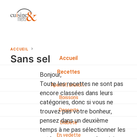
ACCUEIL
Sans sel
Accueil
Recettes
Bonjour,
Toute les recettes ne sont pas
Apéritif, brunch…
encore classées dans leurs
Boissons
catégories, donc si vous ne
Desserts
trouvez pas votre bonheur,
pensez dans un deuxième
Diabete
temps à ne pas sélectionner les
En vedette