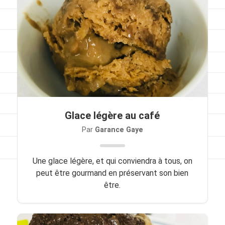
Viandes
Pratique
Mesures conversions
Lexique des différents termes de cuisine
Service du vin
Glace légère au café
Contact
Par
Garance Gaye
Mes livres
Une glace légère, et qui conviendra à tous, on
Politique de cookies (UE)
peut être gourmand en préservant son bien
être.