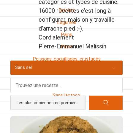
catégories et types de cuisine.
16000 recettes c’est long à
Entrées
configurer, mais on y travaille
Légumes
d’arrache pied ;-).
Pains
Cordialement
Pierre-Emmanuel Malissin
Plats
Poissons, coquillages, crustacés
Sans sel
Régime
Sans gluten
Sans lactose
Sans sel
Sauces et accompagnements
Végétarien