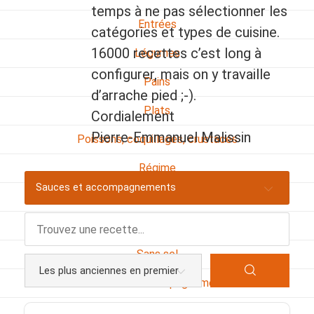
temps à ne pas sélectionner les
Entrées
catégories et types de cuisine.
16000 recettes c’est long à
Légumes
configurer, mais on y travaille
Pains
d’arrache pied ;-).
Plats
Cordialement
Pierre-Emmanuel Malissin
Poissons, coquillages, crustacés
Régime
Sauces et accompagnements
Sans gluten
Sans lactose
Sans sel
Sauces et accompagnements
Végétarien