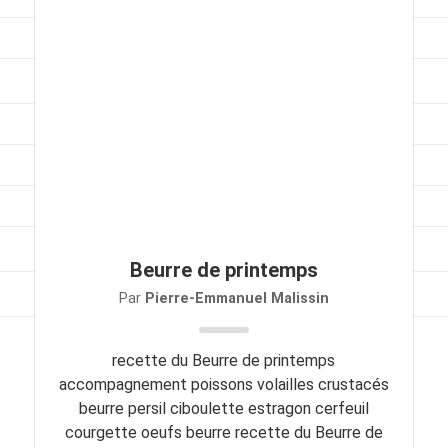
Viandes
Pratique
Mesures conversions
Lexique des différents termes de cuisine
Service du vin
Contact
Beurre de printemps
Mes livres
Par
Pierre-Emmanuel Malissin
Politique de cookies (UE)
recette du Beurre de printemps
accompagnement poissons volailles crustacés
beurre persil ciboulette estragon cerfeuil
courgette oeufs beurre recette du Beurre de