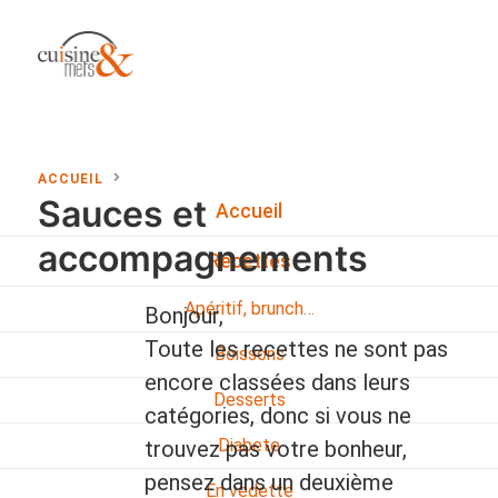
ACCUEIL
Sauces et
Accueil
accompagnements
Recettes
Apéritif, brunch…
Bonjour,
Toute les recettes ne sont pas
Boissons
encore classées dans leurs
Desserts
catégories, donc si vous ne
Diabete
trouvez pas votre bonheur,
pensez dans un deuxième
En vedette