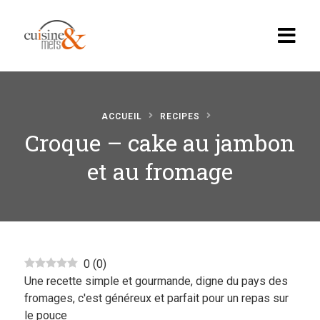
ACCUEIL
RECIPES
Croque – cake au jambon
Accueil
et au fromage
Recettes
Apéritif, brunch…
Boissons
Desserts
0
(
0
)
Une recette simple et gourmande, digne du pays des
Diabete
fromages, c'est généreux et parfait pour un repas sur
le pouce
En vedette