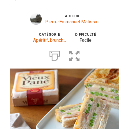
Entrées
AUTEUR
Pierre-Emmanuel Malissin
Légumes
Pains
CATÉGORIE
DIFFICULTÉ
Apéritif, brunch...
Facile
Plats
Poissons, coquillages, crustacés
Régime
Sans gluten
Sans lactose
Sans sel
Sauces et accompagnements
Végétarien