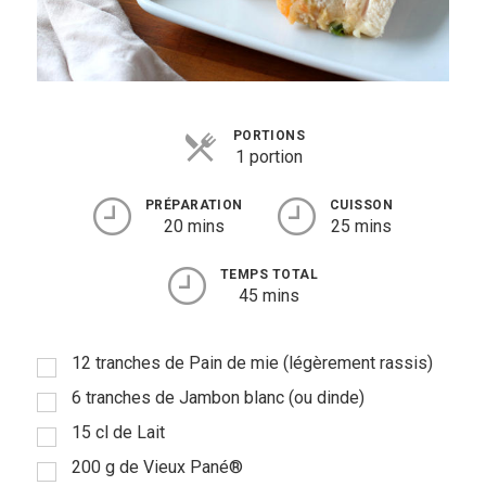
Viandes
Pratique
Mesures conversions
PORTIONS
1 portion
Lexique des différents termes de
cuisine
PRÉPARATION
CUISSON
20 mins
25 mins
Service du vin
TEMPS TOTAL
45 mins
Contact
Mes livres
12 tranches de Pain de mie (légèrement rassis)
Politique de cookies (UE)
6 tranches de Jambon blanc (ou dinde)
15 cl de Lait
200 g de Vieux Pané®