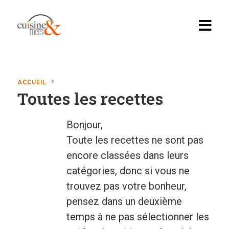
ACCUEIL
Toutes les recettes
Accueil
Recettes
Bonjour,
Toute les recettes ne sont pas
Apéritif, brunch…
encore classées dans leurs
Boissons
catégories, donc si vous ne
Desserts
trouvez pas votre bonheur,
pensez dans un deuxième
Diabete
temps à ne pas sélectionner les
En vedette