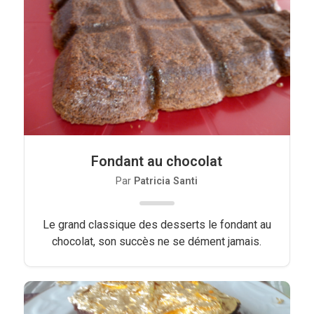
Viandes
Pratique
Mesures conversions
Lexique des différents termes de
cuisine
Fondant au chocolat
Service du vin
Par
Patricia Santi
Contact
Mes livres
Le grand classique des desserts le fondant au
chocolat, son succès ne se dément jamais.
Politique de cookies (UE)