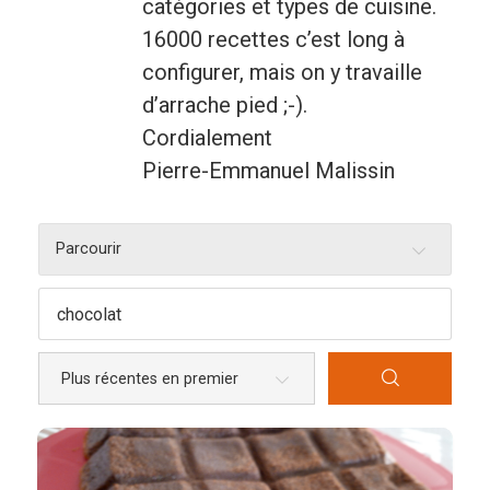
catégories et types de cuisine.
16000 recettes c’est long à
Entrées
configurer, mais on y travaille
Légumes
d’arrache pied ;-).
Pains
Cordialement
Pierre-Emmanuel Malissin
Plats
Poissons, coquillages, crustacés
Parcourir
Régime
Sans gluten
Sans lactose
Sans sel
Sauces et accompagnements
Végétarien