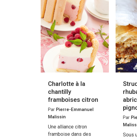
Charlotte à la
Strud
chantilly
rhuba
framboises citron
abri
pign
Par
Pierre-Emmanuel
Malissin
Par
Pi
Maliss
Une alliance citron
framboise dans des
Sous 