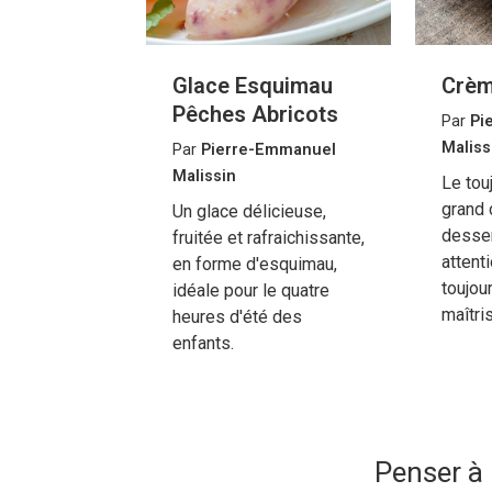
Glace Esquimau
Crèm
Pêches Abricots
Par
Pi
Maliss
Par
Pierre-Emmanuel
Malissin
Le tou
grand 
Un glace délicieuse,
desser
fruitée et rafraichissante,
attent
en forme d'esquimau,
toujou
idéale pour le quatre
maîtri
heures d'été des
enfants.
Penser à 