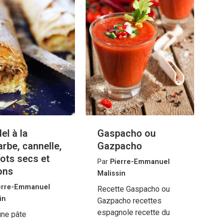
el à la
Gaspacho ou
rbe, cannelle,
Gazpacho
cots secs et
Par
Pierre-Emmanuel
ons
Malissin
erre-Emmanuel
Recette Gaspacho ou
in
Gazpacho recettes
espagnole recette du
une pâte