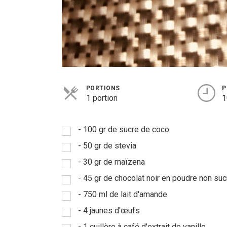
PORTIONS
P
1 portion
1
- 100 gr de sucre de coco
- 50 gr de stevia
- 30 gr de maïzena
- 45 gr de chocolat noir en poudre non suc
- 750 ml de lait d'amande
- 4 jaunes d'œufs
- 1 cuillère à café d'extrait de vanille