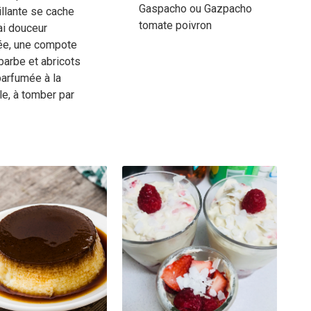
Gaspacho ou Gazpacho
illante se cache
tomate poivron
ai douceur
ée, une compote
barbe et abricots
arfumée à la
le, à tomber par