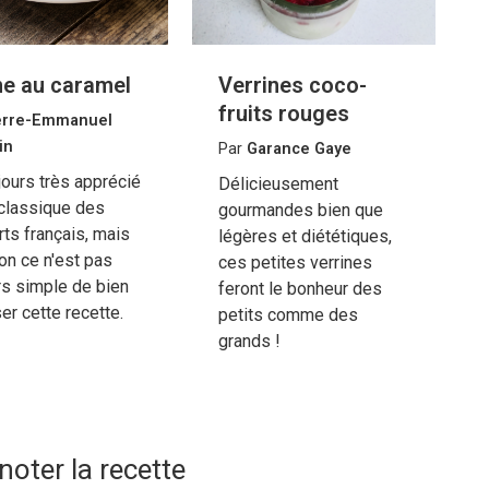
e au caramel
Verrines coco-
fruits rouges
erre-Emmanuel
in
Par
Garance Gaye
jours très apprécié
Délicieusement
classique des
gourmandes bien que
ts français, mais
légères et diététiques,
ion ce n'est pas
ces petites verrines
rs simple de bien
feront le bonheur des
ser cette recette.
petits comme des
grands !
noter la recette