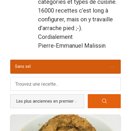
catégories et types de cuisine.
16000 recettes c’est long à
Entrées
configurer, mais on y travaille
Légumes
d’arrache pied ;-).
Pains
Cordialement
Pierre-Emmanuel Malissin
Plats
Poissons, coquillages, crustacés
Sans sel
Régime
Sans gluten
Sans lactose
Sans sel
Sauces et accompagnements
Végétarien