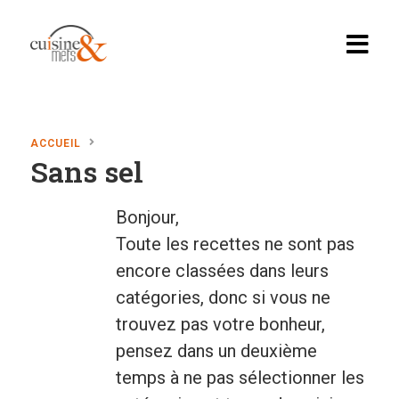
ACCUEIL
Sans sel
Accueil
Recettes
Bonjour,
Toute les recettes ne sont pas
Apéritif, brunch…
encore classées dans leurs
Boissons
catégories, donc si vous ne
Desserts
trouvez pas votre bonheur,
pensez dans un deuxième
Diabete
temps à ne pas sélectionner les
En vedette