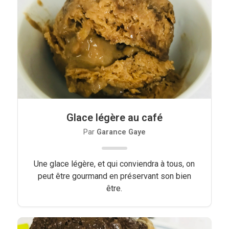
Viandes
Pratique
Mesures conversions
Lexique des différents termes de
cuisine
Glace légère au café
Service du vin
Par
Garance Gaye
Contact
Mes livres
Une glace légère, et qui conviendra à tous, on
peut être gourmand en préservant son bien
Politique de cookies (UE)
être.