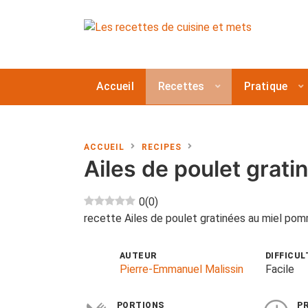
Accueil
Recettes
Pratique
ACCUEIL
RECIPES
Ailes de poulet grati
0
(
0
)
recette Ailes de poulet gratinées au miel po
AUTEUR
DIFFICUL
Pierre-Emmanuel Malissin
Facile
PORTIONS
P