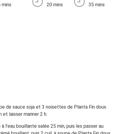
 mins
20 mins
35 mins
upe de sauce soja et 3 noisettes de Planta Fin doux.
et laisser mariner 2 h.
à l’eau bouillante salée 25 min, puis les passer au
émé bouillant, puis 2 cuil. à soupe de Planta Fin doux.