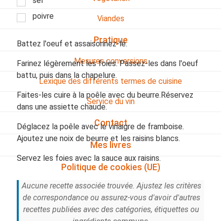
sel
poivre
Viandes
Pratique
Battez l'oeuf et assaisonnez-le.
Mesures conversions
Farinez légèrement les foies. Passez-les dans l'oeuf
battu, puis dans la chapelure.
Lexique des différents termes de cuisine
Faites-les cuire à la poêle avec du beurre.Réservez
Service du vin
dans une assiette chaude.
Contact
Déglacez la poêle avec le vinaigre de framboise.
Ajoutez une noix de beurre et les raisins blancs.
Mes livres
Servez les foies avec la sauce aux raisins.
Politique de cookies (UE)
Aucune recette associée trouvée. Ajustez les critères
de correspondance ou assurez-vous d'avoir d'autres
recettes publiées avec des catégories, étiquettes ou