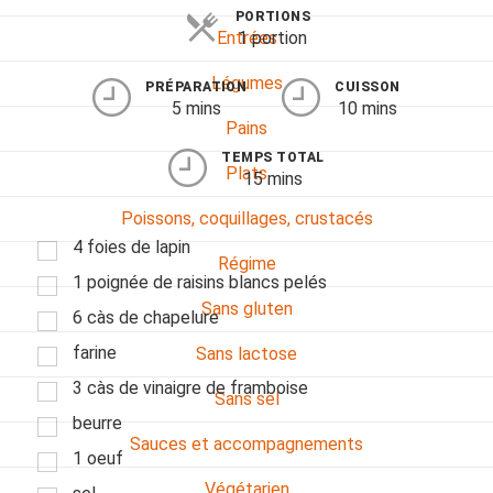
PORTIONS
1 portion
Entrées
Légumes
PRÉPARATION
CUISSON
5 mins
10 mins
Pains
TEMPS TOTAL
Plats
15 mins
Poissons, coquillages, crustacés
4 foies de lapin
Régime
1 poignée de raisins blancs pelés
Sans gluten
6 càs de chapelure
farine
Sans lactose
3 càs de vinaigre de framboise
Sans sel
beurre
Sauces et accompagnements
1 oeuf
Végétarien