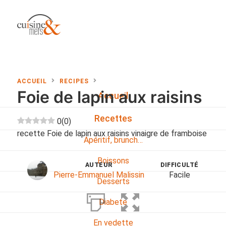
ACCUEIL
RECIPES
Foie de lapin aux raisins
Accueil
Recettes
0
(
0
)
recette Foie de lapin aux raisins vinaigre de framboise
Apéritif, brunch…
Boissons
AUTEUR
DIFFICULTÉ
Pierre-Emmanuel Malissin
Facile
Desserts
Diabete
En vedette