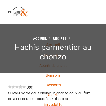
ACCUEIL
RECIPES
Hachis parmentier au
Accueil
chorizo
Recettes
Apéritif, brunch…
Boissons
Desserts
0
(
0
)
Suivant votre gout choisir un chorizo doux ou fort,
Diabete
cela donnera du tonus à ce classique.
En vedette