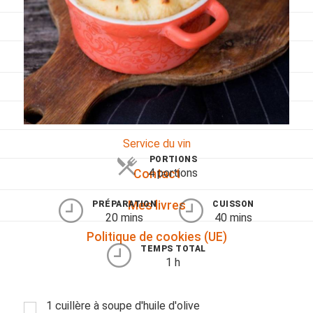
Viandes
Pratique
Mesures conversions
Lexique des différents termes de cuisine
Service du vin
PORTIONS
4 portions
Contact
Mes livres
PRÉPARATION
CUISSON
20 mins
40 mins
Politique de cookies (UE)
TEMPS TOTAL
1 h
1 cuillère à soupe d'huile d'olive