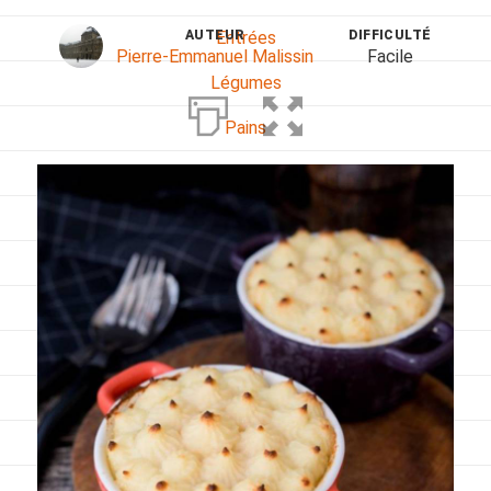
AUTEUR
DIFFICULTÉ
Entrées
Pierre-Emmanuel Malissin
Facile
Légumes
Pains
Plats
Poissons, coquillages, crustacés
Régime
Sans gluten
Sans lactose
Sans sel
Sauces et accompagnements
Végétarien