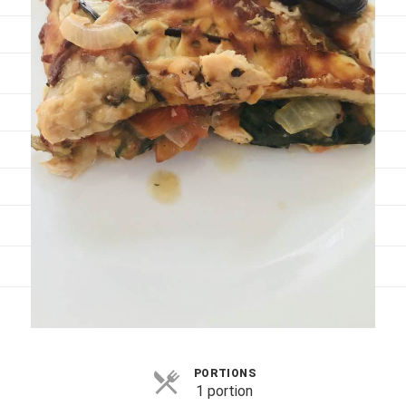
Viandes
Pratique
Mesures conversions
Lexique des différents termes de cuisine
Service du vin
Contact
Mes livres
Politique de cookies (UE)
PORTIONS
1 portion