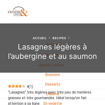
ACCUEIL
RECIPES
Lasagnes légères à
Accueil
l’aubergine et au saumon
Recettes
Apéritif, brunch…
Boissons
Desserts
4
(
1
)
"Lasagnes" très légères avec très peu de matières
Diabete
grasses et très gourmandes. Idéal lorsqu'on fait
attention à sa ligne.
En vedette