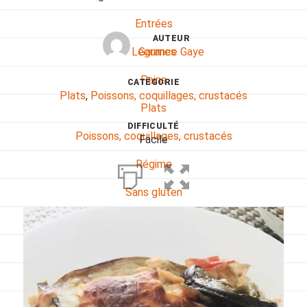
Entrées
AUTEUR
Garance Gaye
Légumes
Pains
CATÉGORIE
Plats
,
Poissons, coquillages, crustacés
Plats
DIFFICULTÉ
Poissons, coquillages, crustacés
Facile
Régime
Sans gluten
Sans lactose
Sans sel
Sauces et accompagnements
Végétarien