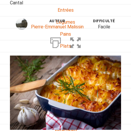
Cantal
Entrées
AUTEUR
DIFFICULTÉ
Légumes
Pierre-Emmanuel Malissin
Facile
Pains
Plats
Poissons, coquillages, crustacés
Régime
Sans gluten
Sans lactose
Sans sel
Sauces et accompagnements
Végétarien