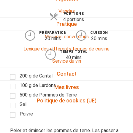
Viandes
PORTIONS
4 portions
Pratique
PRÉPARATION
CUISSON
Mesures conversions
20 mins
20 mins
Lexique des différents termes de cuisine
TEMPS TOTAL
40 mins
Service du vin
Contact
200 g de Cantal
100 g de Lardons
Mes livres
500 g de Pommes de Terre
Politique de cookies (UE)
Sel
Poivre
Peler et émincer les pommes de terre. Les passer à