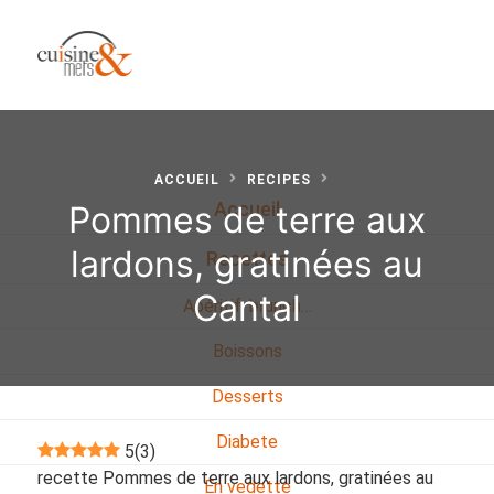
ACCUEIL
RECIPES
Pommes de terre aux
Accueil
lardons, gratinées au
Recettes
Cantal
Apéritif, brunch…
Boissons
Desserts
Diabete
5
(
3
)
recette Pommes de terre aux lardons, gratinées au
En vedette