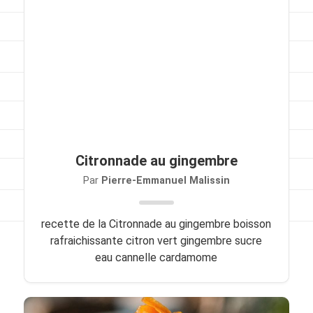
Viandes
Pratique
Mesures conversions
Lexique des différents termes de cuisine
Service du vin
Citronnade au gingembre
Contact
Par
Pierre-Emmanuel Malissin
Mes livres
recette de la Citronnade au gingembre boisson
Politique de cookies (UE)
rafraichissante citron vert gingembre sucre
eau cannelle cardamome