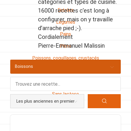
catégories et types de cuisine.
16000 recettes c’est long à
Entrées
configurer, mais on y travaille
Légumes
d’arrache pied ;-).
Pains
Cordialement
Pierre-Emmanuel Malissin
Plats
Poissons, coquillages, crustacés
Boissons
Régime
Sans gluten
Sans lactose
Sans sel
Sauces et accompagnements
Végétarien