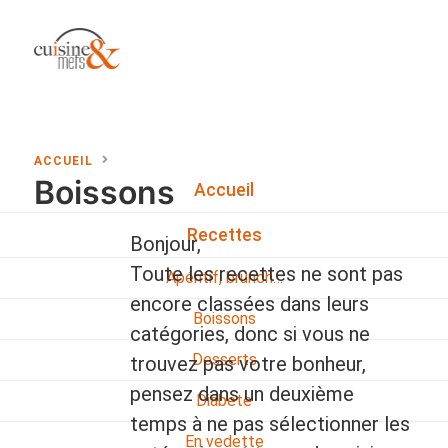
ACCUEIL
Boissons
Accueil
Recettes
Bonjour,
Toute les recettes ne sont pas
Apéritif, brunch…
encore classées dans leurs
Boissons
catégories, donc si vous ne
Desserts
trouvez pas votre bonheur,
pensez dans un deuxième
Diabete
temps à ne pas sélectionner les
En vedette