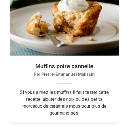
Viandes
Pratique
Mesures conversions
Lexique des différents termes de
cuisine
Muffins poire cannelle
Service du vin
Par
Pierre-Emmanuel Malissin
Contact
Mes livres
Si vous aimez les muffins il faut tester cette
recette, ajouter des noix ou des petits
Politique de cookies (UE)
morceaux de caramels mous pour plus de
gourmandises.