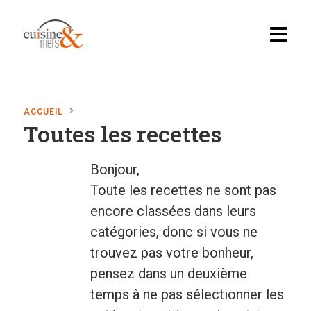
ACCUEIL
Toutes les recettes
Accueil
Recettes
Bonjour,
Toute les recettes ne sont pas
Apéritif, brunch…
encore classées dans leurs
Boissons
catégories, donc si vous ne
Desserts
trouvez pas votre bonheur,
pensez dans un deuxième
Diabete
temps à ne pas sélectionner les
En vedette