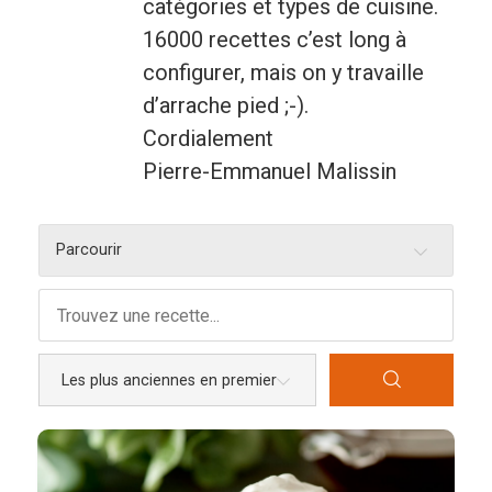
catégories et types de cuisine.
16000 recettes c’est long à
Entrées
configurer, mais on y travaille
Légumes
d’arrache pied ;-).
Pains
Cordialement
Pierre-Emmanuel Malissin
Plats
Poissons, coquillages, crustacés
Parcourir
Régime
Sans gluten
Sans lactose
Sans sel
Sauces et accompagnements
Végétarien