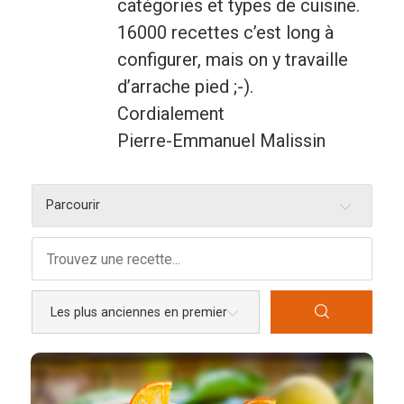
catégories et types de cuisine.
16000 recettes c’est long à
Entrées
configurer, mais on y travaille
Légumes
d’arrache pied ;-).
Pains
Cordialement
Pierre-Emmanuel Malissin
Plats
Poissons, coquillages, crustacés
Parcourir
Régime
Sans gluten
Sans lactose
Sans sel
Sauces et accompagnements
Végétarien