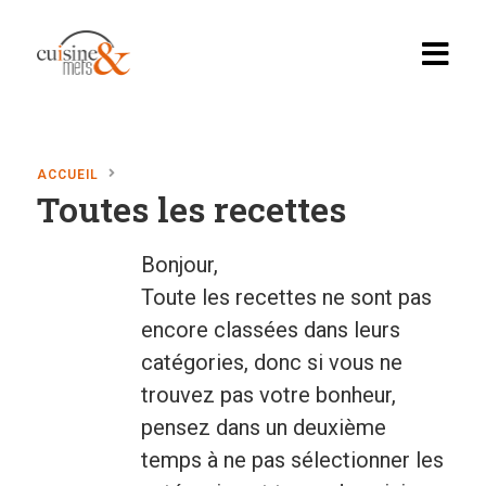
ACCUEIL
Toutes les recettes
Accueil
Recettes
Bonjour,
Toute les recettes ne sont pas
Apéritif, brunch…
encore classées dans leurs
Boissons
catégories, donc si vous ne
Desserts
trouvez pas votre bonheur,
pensez dans un deuxième
Diabete
temps à ne pas sélectionner les
En vedette