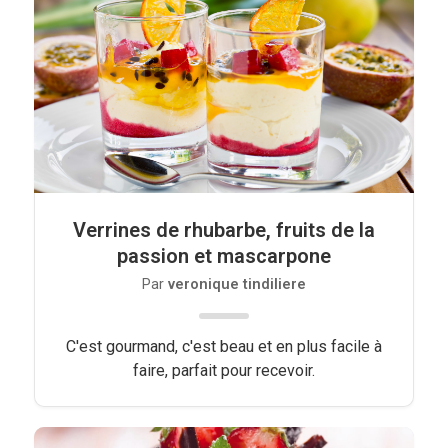
Viandes
Pratique
Mesures conversions
Lexique des différents termes de
cuisine
Verrines de rhubarbe, fruits de la
Service du vin
passion et mascarpone
Contact
Par
veronique tindiliere
Mes livres
C'est gourmand, c'est beau et en plus facile à
Politique de cookies (UE)
faire, parfait pour recevoir.