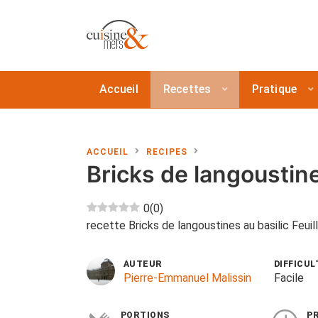
Accueil
Recettes
Pratique
ACCUEIL
RECIPES
Bricks de langoustine
0
(
0
)
recette Bricks de langoustines au basilic Feui
AUTEUR
DIFFICUL
Pierre-Emmanuel Malissin
Facile
PORTIONS
P