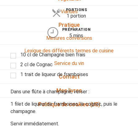
PORTIONS
Viandes
1 portion
Pratique
PRÉPARATION
5 mins
Mesures conversions
Lexique des différents termes de cuisine
10 cl de Champagne bien frais
Service du vin
2 cl de Cognac
1 trait de liqueur de framboises
Contact
Mes livres
Dans une flûte à champagne, verser :
1 filet de liqueur de framboises, le cognac, puis le
Politique de cookies (UE)
champagne.
Servir immédiatement.