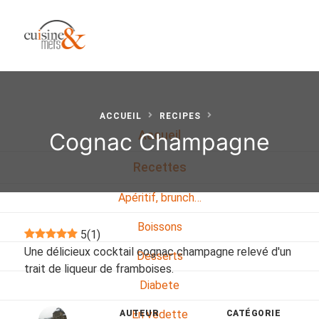
ACCUEIL
RECIPES
Cognac Champagne
Accueil
Recettes
Apéritif, brunch…
Boissons
5
(
1
)
Une délicieux cocktail cognac champagne relevé d'un
Desserts
trait de liqueur de framboises.
Diabete
En vedette
AUTEUR
CATÉGORIE