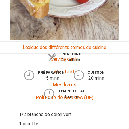
Viandes
Pratique
Mesures conversions
Lexique des différents termes de cuisine
PORTIONS
Service du vin
4 portions
Contact
PRÉPARATION
CUISSON
15 mins
20 mins
Mes livres
TEMPS TOTAL
35 mins
Politique de cookies (UE)
1/2 branche de cèleri vert
1 carotte