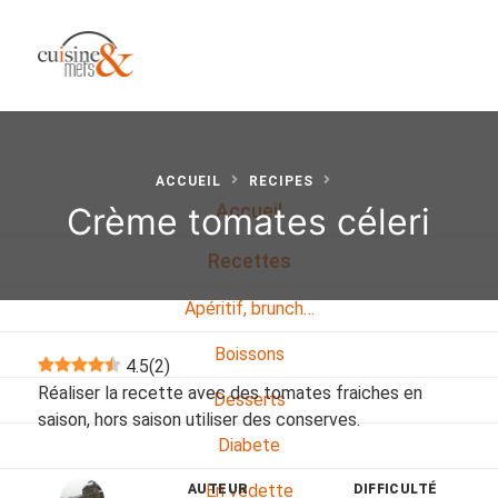
ACCUEIL
RECIPES
Crème tomates céleri
Accueil
Recettes
Apéritif, brunch…
Boissons
4.5
(
2
)
Réaliser la recette avec des tomates fraiches en
Desserts
saison, hors saison utiliser des conserves.
Diabete
En vedette
AUTEUR
DIFFICULTÉ