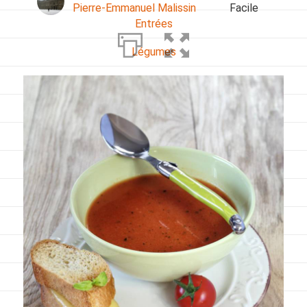
Pierre-Emmanuel Malissin
Facile
Entrées
Légumes
Pains
Plats
Poissons, coquillages, crustacés
Régime
Sans gluten
Sans lactose
Sans sel
Sauces et accompagnements
Végétarien