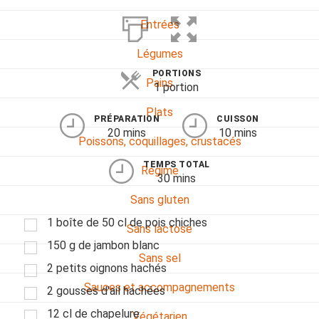
Entrées
Légumes
PORTIONS
Pains
1 portion
Plats
PRÉPARATION
CUISSON
20 mins
10 mins
Poissons, coquillages, crustacés
TEMPS TOTAL
Régime
30 mins
Sans gluten
1 boîte de 50 cl de pois chiches
Sans lactose
150 g de jambon blanc
Sans sel
2 petits oignons hachés
Sauces et accompagnements
2 gousses d'ail hachées
12 cl de chapelure
Végétarien