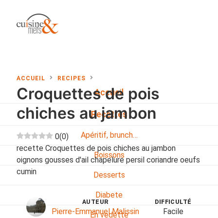
ACCUEIL
RECIPES
Croquettes de pois
Accueil
chiches au jambon
Recettes
Apéritif, brunch…
0
(
0
)
recette Croquettes de pois chiches au jambon
Boissons
oignons gousses d'ail chapelure persil coriandre oeufs
cumin
Desserts
Diabete
AUTEUR
DIFFICULTÉ
Pierre-Emmanuel Malissin
Facile
En vedette