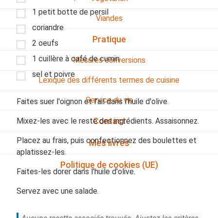
1 petit botte de persil
Viandes
coriandre
Pratique
2 oeufs
1 cuillère à café de cumin
Mesures conversions
sel et poivre
Lexique des différents termes de cuisine
Service du vin
Faites suer l'oignon et l'ail dans l'huile d'olive.
Mixez-les avec le reste des ingrédients. Assaisonnez.
Contact
Placez au frais, puis confectionnez des boulettes et
Mes livres
aplatissez-les.
Politique de cookies (UE)
Faites-les dorer dans l'huile d'olive.
Servez avec une salade.