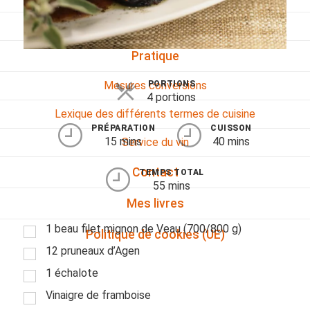
Viandes
Pratique
PORTIONS
Mesures conversions
4 portions
Lexique des différents termes de cuisine
PRÉPARATION
CUISSON
15 mins
40 mins
Service du vin
Contact
TEMPS TOTAL
55 mins
Mes livres
1 beau filet mignon de Veau (700/800 g)
Politique de cookies (UE)
12 pruneaux d’Agen
1 échalote
Vinaigre de framboise