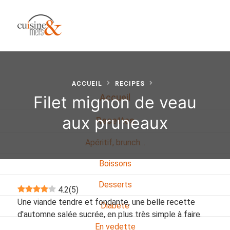
ACCUEIL
RECIPES
Filet mignon de veau
Accueil
aux pruneaux
Recettes
Apéritif, brunch…
Boissons
Desserts
4.2
(
5
)
Une viande tendre et fondante, une belle recette
Diabete
d'automne salée sucrée, en plus très simple à faire.
En vedette