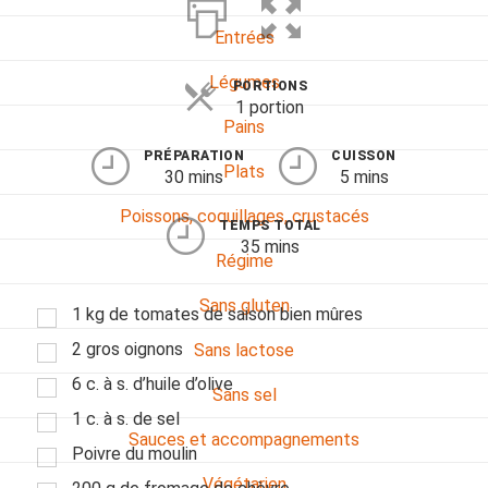
Entrées
Légumes
PORTIONS
1 portion
Pains
PRÉPARATION
CUISSON
Plats
30 mins
5 mins
Poissons, coquillages, crustacés
TEMPS TOTAL
35 mins
Régime
Sans gluten
1 kg de tomates de saison bien mûres
2 gros oignons
Sans lactose
6 c. à s. d’huile d’olive
Sans sel
1 c. à s. de sel
Sauces et accompagnements
Poivre du moulin
Végétarien