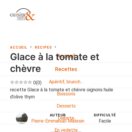
ACCUEIL
RECIPES
Glace à la tomate et
Accueil
chèvre
Recettes
Apéritif, brunch…
0
(
0
)
recette Glace à la tomate et chèvre oignons huile
Boissons
d’olive thym
Desserts
AUTEUR
DIFFICULTÉ
Diabete
Pierre-Emmanuel Malissin
Facile
En vedette