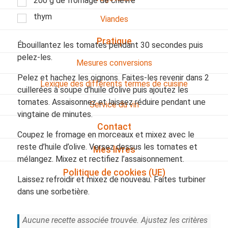
200 g de fromage de chèvre
thym
Viandes
Pratique
Ébouillantez les tomates pendant 30 secondes puis
pelez-les.
Mesures conversions
Pelez et hachez les oignons. Faites-les revenir dans 2
Lexique des différents termes de cuisine
cuillerées à soupe d’huile d’olive puis ajoutez les
tomates. Assaisonnez et laissez réduire pendant une
Service du vin
vingtaine de minutes.
Contact
Coupez le fromage en morceaux et mixez avec le
reste d’huile d’olive. Versez dessus les tomates et
Mes livres
mélangez. Mixez et rectifiez l’assaisonnement.
Politique de cookies (UE)
Laissez refroidir et mixez de nouveau. Faites turbiner
dans une sorbetière.
Aucune recette associée trouvée. Ajustez les critères