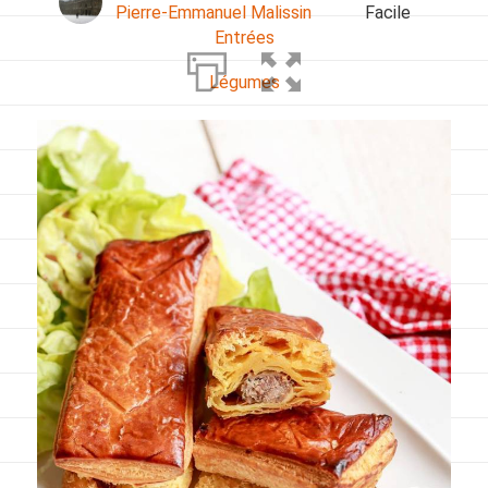
Pierre-Emmanuel Malissin
Facile
Entrées
Légumes
Pains
Plats
Poissons, coquillages, crustacés
Régime
Sans gluten
Sans lactose
Sans sel
Sauces et accompagnements
Végétarien