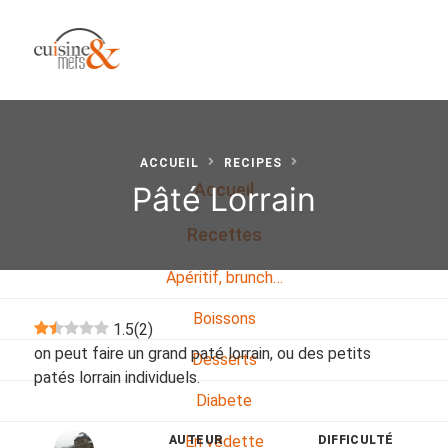
ACCUEIL
RECIPES
Pâté Lorrain
Accueil
Recettes
Apéritif, brunch…
Boissons
1.5
(
2
)
on peut faire un grand paté lorrain, ou des petits
Desserts
patés lorrain individuels.
Diabete
En vedette
AUTEUR
DIFFICULTÉ