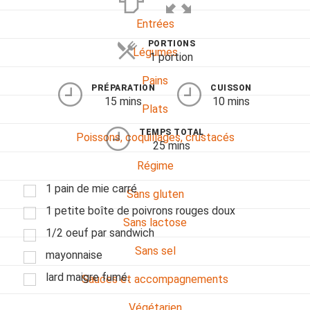
Entrées
PORTIONS
Légumes
1 portion
Pains
PRÉPARATION
CUISSON
15 mins
10 mins
Plats
TEMPS TOTAL
Poissons, coquillages, crustacés
25 mins
Régime
1 pain de mie carré
Sans gluten
1 petite boîte de poivrons rouges doux
Sans lactose
1/2 oeuf par sandwich
Sans sel
mayonnaise
lard maigre fumé.
Sauces et accompagnements
Végétarien