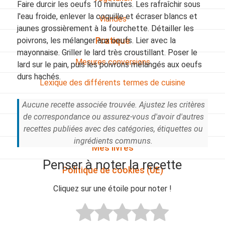
Faire durcir les oeufs 10 minutes. Les rafraîchir sous
l'eau froide, enlever la coquille et écraser blancs et
Viandes
jaunes grossièrement à la fourchette. Détailler les
poivrons, les mélanger aux oeufs. Lier avec la
Pratique
mayonnaise. Griller le lard très croustillant. Poser le
Mesures conversions
lard sur le pain, puis les poivrons mélangés aux oeufs
durs hachés.
Lexique des différents termes de cuisine
Service du vin
Aucune recette associée trouvée. Ajustez les critères
de correspondance ou assurez-vous d'avoir d'autres
Contact
recettes publiées avec des catégories, étiquettes ou
ingrédients communs.
Mes livres
Penser à noter la recette
Politique de cookies (UE)
Cliquez sur une étoile pour noter !