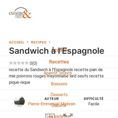
ACCUEIL
RECIPES
Sandwich à l’Espagnole
Accueil
Recettes
0
(
0
)
recette du Sandwich à l'Espagnole recette pain de
Apéritif, brunch…
mie poivrons rouges mayonnaise lard oeufs recette
pique-nique
Boissons
Desserts
AUTEUR
DIFFICULTÉ
Pierre-Emmanuel Malissin
Facile
Diabete
En vedette