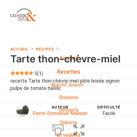
ACCUEIL
RECIPES
Tarte thon-chèvre-miel
Accueil
Recettes
5
(
1
)
recette Tarte thon-chèvre-miel pâte brisée oignon
Apéritif, brunch…
pulpe de tomate basilic
Boissons
AUTEUR
DIFFICULTÉ
Desserts
Pierre-Emmanuel Malissin
Facile
Diabete
En vedette