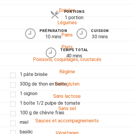
Entrées
PORTIONS
1 portion
Légumes
PRÉPARATION
CUISSON
Pains
10 mins
30 mins
Plats
TEMPS TOTAL
40 mins
Poissons, coquillages, crustacés
Régime
1 pâte brisée
300g de thon en boîte
Sans gluten
1 oignon
Sans lactose
1 boîte 1/2 pulpe de tomate
Sans sel
100 g de chèvre frais
Sauces et accompagnements
miel
basilic
Végétarien