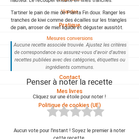
hauteur. Le recouper ensuite en fines tranches.
Viandes
Tartiner le pain de mie de Planta Fin doux. Ranger les
tranches de kiwi comme des écailles sur les triangles
Pratique
de pain, arroser de miel liquide et déguster aussitôt.
Mesures conversions
Aucune recette associée trouvée. Ajustez les critères
Lexique des différents termes de cuisine
de correspondance ou assurez-vous d'avoir d'autres
recettes publiées avec des catégories, étiquettes ou
Service du vin
ingrédients communs.
Contact
Penser à noter la recette
Mes livres
Cliquez sur une étoile pour noter !
Politique de cookies (UE)
Aucun vote pour l'instant ! Soyez le premier à noter
cette recette.