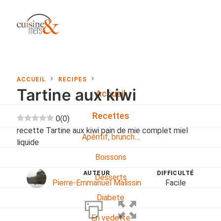
ACCUEIL
RECIPES
Tartine aux kiwi
Accueil
Recettes
0
(
0
)
recette Tartine aux kiwi pain de mie complet miel
Apéritif, brunch…
liquide
Boissons
AUTEUR
DIFFICULTÉ
Desserts
Pierre-Emmanuel Malissin
Facile
Diabete
En vedette