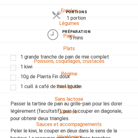
Entrées
PORTIONS
1 portion
Légumes
PRÉPARATION
Pains
5 mins
Plats
1 grande tranche de pain de mie complet
Poissons, coquillages, crustacés
1 kiwi
Régime
10g de Planta Fin doux
1 cuill. à café de miel liquide
Sans gluten
Sans lactose
Passer la tartine de pain au grille-pain pour les dorer
légèrement (facultatif), puis la couper en diagonale,
Sans sel
pour obtenir deux triangles.
Sauces et accompagnements
Peler le kiwi, le couper en deux dans le sens de la
Végétarien