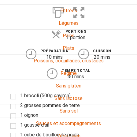
Entrées
Légumes
PORTIONS
Pains
1 portion
Plats
PRÉPARATION
CUISSON
10 mins
20 mins
Poissons, coquillages, crustacés
TEMPS TOTAL
Régime
30 mins
Sans gluten
1 brocoli (500g environ)
Sans lactose
2 grosses pommes de terre
Sans sel
1 oignon
Sauces et accompagnements
1 gousse d'ail
1 cube de bouillon de poule
Végétarien