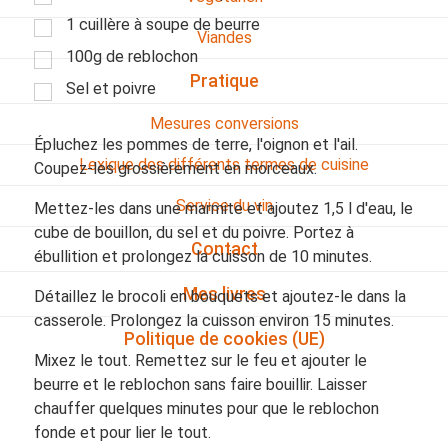
1 cuillère à soupe de beurre
Viandes
100g de reblochon
Pratique
Sel et poivre
Mesures conversions
Épluchez les pommes de terre, l'oignon et l'ail.
Lexique des différents termes de cuisine
Coupez-les grossièrement en morceaux.
Service du vin
Mettez-les dans une marmite et ajoutez 1,5 l d'eau, le
cube de bouillon, du sel et du poivre. Portez à
Contact
ébullition et prolongez la cuisson de 10 minutes.
Mes livres
Détaillez le brocoli en bouquets et ajoutez-le dans la
casserole. Prolongez la cuisson environ 15 minutes.
Politique de cookies (UE)
Mixez le tout. Remettez sur le feu et ajouter le
beurre et le reblochon sans faire bouillir. Laisser
chauffer quelques minutes pour que le reblochon
fonde et pour lier le tout.