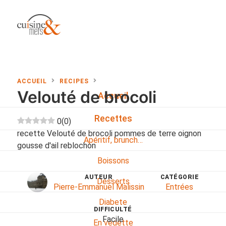
ACCUEIL
RECIPES
Velouté de brocoli
Accueil
Recettes
0
(
0
)
recette Velouté de brocoli pommes de terre oignon
Apéritif, brunch…
gousse d'ail reblochon
Boissons
AUTEUR
CATÉGORIE
Desserts
Pierre-Emmanuel Malissin
Entrées
Diabete
DIFFICULTÉ
Facile
En vedette