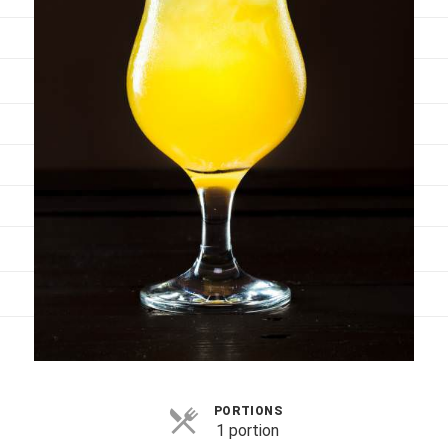
Viandes
Pratique
Mesures conversions
Lexique des différents termes de cuisine
Service du vin
Contact
Mes livres
Politique de cookies (UE)
PORTIONS
1 portion