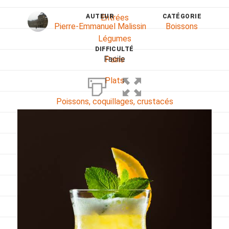
AUTEUR
CATÉGORIE
Entrées
Pierre-Emmanuel Malissin
Boissons
Légumes
DIFFICULTÉ
Facile
Pains
Plats
Poissons, coquillages, crustacés
Régime
Sans gluten
Sans lactose
Sans sel
Sauces et accompagnements
Végétarien