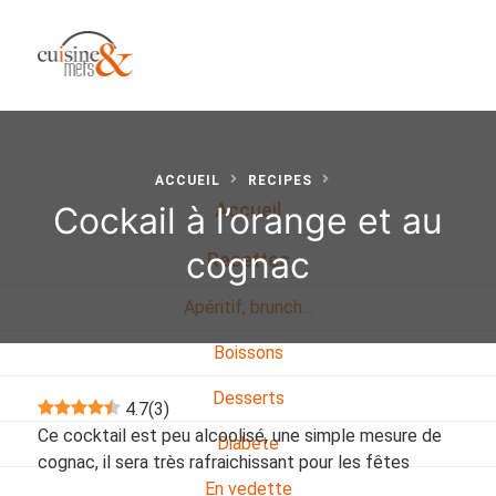
ACCUEIL
RECIPES
Cockail à l’orange et au
Accueil
cognac
Recettes
Apéritif, brunch…
Boissons
Desserts
4.7
(
3
)
Ce cocktail est peu alcoolisé, une simple mesure de
Diabete
cognac, il sera très rafraichissant pour les fêtes
En vedette