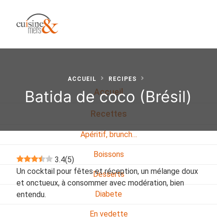
ACCUEIL
RECIPES
Batida de coco (Brésil)
Accueil
Recettes
Apéritif, brunch…
Boissons
3.4
(
5
)
Un cocktail pour fêtes et réception, un mélange doux
Desserts
et onctueux, à consommer avec modération, bien
Diabete
entendu.
En vedette