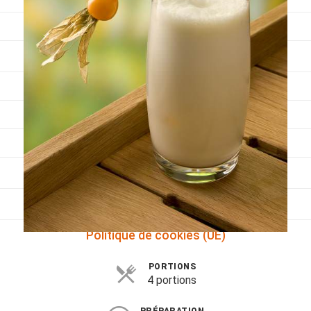
Viandes
Pratique
Mesures conversions
Lexique des différents termes de cuisine
Service du vin
Contact
Mes livres
Politique de cookies (UE)
PORTIONS
4 portions