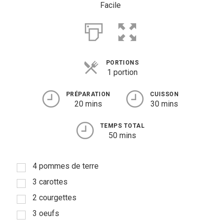
Facile
Entrées
Légumes
Pains
PORTIONS
1 portion
Plats
PRÉPARATION
CUISSON
Poissons, coquillages, crustacés
20 mins
30 mins
Régime
TEMPS TOTAL
50 mins
Sans gluten
Sans lactose
4 pommes de terre
Sans sel
3 carottes
2 courgettes
Sauces et accompagnements
3 oeufs
Végétarien