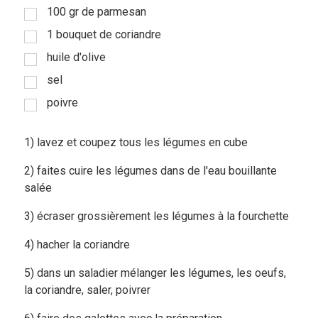
100 gr de parmesan
Viandes
1 bouquet de coriandre
huile d'olive
Pratique
sel
Mesures conversions
poivre
Lexique des différents termes de
cuisine
1) lavez et coupez tous les légumes en cube
Service du vin
2) faites cuire les légumes dans de l'eau bouillante
salée
Contact
3) écraser grossièrement les légumes à la fourchette
Mes livres
4) hacher la coriandre
Politique de cookies (UE)
5) dans un saladier mélanger les légumes, les oeufs,
la coriandre, saler, poivrer