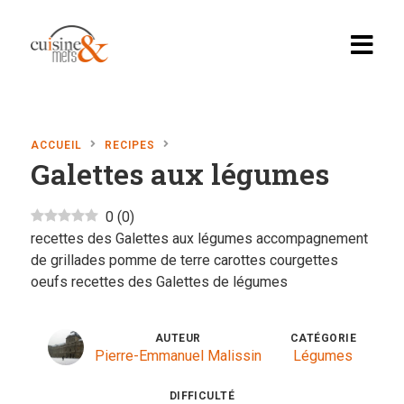
ACCUEIL
RECIPES
Galettes aux légumes
Accueil
Recettes
0
(
0
)
recettes des Galettes aux légumes accompagnement
Apéritif, brunch…
de grillades pomme de terre carottes courgettes
oeufs recettes des Galettes de légumes
Boissons
Desserts
AUTEUR
CATÉGORIE
Pierre-Emmanuel Malissin
Légumes
Diabete
DIFFICULTÉ
En vedette