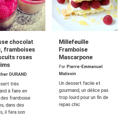
se chocolat
Millefeuille
c, framboises
Framboise
iscuits roses
Mascarpone
eims
Par
Pierre-Emmanuel
Malissin
ther DURAND
Un dessert facile et
sert très
gourmand, un délice pas
nd à faire en
trop lourd pour un fin de
 des framboise
repas chic
es, dans des
s, il fera son