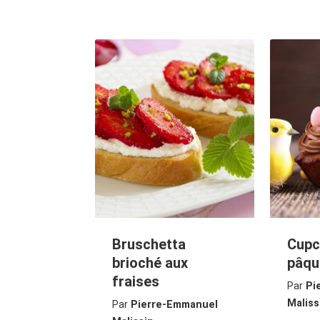
Bruschetta
Cupc
brioché aux
pâqu
fraises
Par
Pi
Maliss
Par
Pierre-Emmanuel