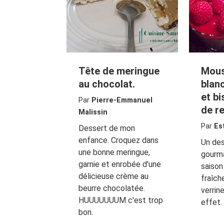
Tête de meringue
Mous
au chocolat.
blan
et b
Par
Pierre-Emmanuel
de r
Malissin
Par
Es
Dessert de mon
enfance. Croquez dans
Un des
une bonne meringue,
gourma
garnie et enrobée d'une
saison
délicieuse crème au
fraîch
beurre chocolatée.
verrine
HUUUUUUUM c'est trop
effet.
bon.