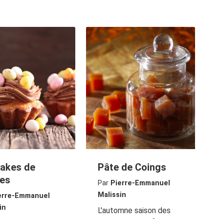
akes de
Pâte de Coings
es
Par
Pierre-Emmanuel
Malissin
erre-Emmanuel
in
L'automne saison des