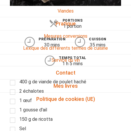
Viandes
PORTIONS
Pratique
1 portion
Mesures conversions
PRÉPARATION
CUISSON
30 mins
35 mins
Lexique des différents termes de cuisine
TEMPS TOTAL
Service du vin
1 h 5 mins
Contact
400 g de viande de poulet haché
Mes livres
2 échalotes
Politique de cookies (UE)
1 œuf
1 gousse d'ail
150 g de ricotta
Sel