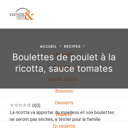
ACCUEIL
RECIPES
Boulettes de poulet à la
Accueil
ricotta, sauce tomates
Recettes
Apéritif, brunch…
Boissons
Desserts
0
(
0
)
La ricotta va apporter du moelleux et vos boulettes
Diabete
ne seront pas sèches, a tester pour la famille
En vedette