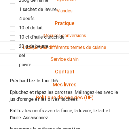
200g de farine
1 sachet de levure
Viandes
4 oeufs
Pratique
10 cl de lait
Mesures conversions
10 cl d'huile d'arachide
20 g de beurre
Lexique des différents termes de cuisine
sel
Service du vin
poivre
Contact
Préchauffez le four th6.
Mes livres
Epluchez et râpez les carottes. Mélangez-les avec le
Politique de cookies (UE)
jus d'orange et les olives hachées.
Battez les oeufs avec la farine, la levure, le lait et
l'huile. Assaisonnez.