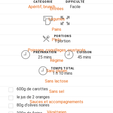
CATÉGORIE
DIFFICULTÉ
Apéritif, brunch...
Facile
Entrées
Légumes
Pains
PORTIONS
Plats
1 portion
Poissons, coquillages, crustacés
PRÉPARATION
CUISSON
25 mins
45 mins
Régime
TEMPS TOTAL
Sans gluten
1 h 10 mins
Sans lactose
600g de carottes
Sans sel
le jus de 2 oranges
Sauces et accompagnements
80g d'olives noires
Végétarien