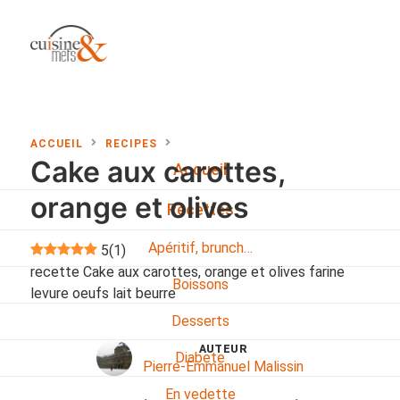
ACCUEIL
RECIPES
Cake aux carottes,
Accueil
orange et olives
Recettes
Apéritif, brunch…
5
(
1
)
recette Cake aux carottes, orange et olives farine
Boissons
levure oeufs lait beurre
Desserts
AUTEUR
Diabete
Pierre-Emmanuel Malissin
En vedette