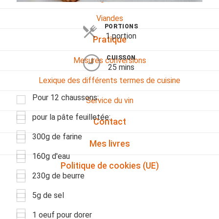
Viandes
PORTIONS
1 portion
Pratique
CUISSON
Mesures conversions
25 mins
Lexique des différents termes de cuisine
Pour 12 chaussons:
Service du vin
pour la pâte feuilletée:
Contact
300g de farine
Mes livres
160g d'eau
Politique de cookies (UE)
230g de beurre
5g de sel
1 oeuf pour dorer