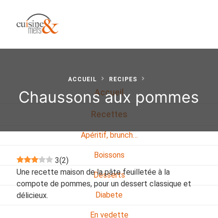
ACCUEIL
RECIPES
Chaussons aux pommes
Accueil
Recettes
Apéritif, brunch…
Boissons
3
(
2
)
Une recette maison de la pâte feuilletée à la
Desserts
compote de pommes, pour un dessert classique et
Diabete
délicieux.
En vedette