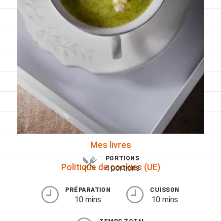
Viandes
Pratique
Mesures conversions
Lexique des différents termes de cuisine
Service du vin
Contact
Mes livres
PORTIONS
Politique de cookies (UE)
4 portions
PRÉPARATION
CUISSON
10 mins
10 mins