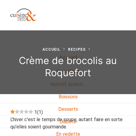
ACCUEIL
RECIPES
Crème de brocolis au
Accueil
Roquefort
Recettes
Apéritif, brunch…
Boissons
Desserts
1
(
1
)
L'hiver c'est le temps de soupe, autant faire en sorte
Diabete
qu'elles soient gourmande.
En vedette