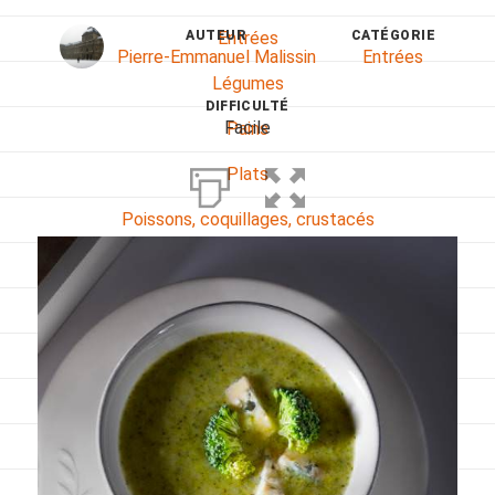
AUTEUR
CATÉGORIE
Entrées
Pierre-Emmanuel Malissin
Entrées
Légumes
DIFFICULTÉ
Facile
Pains
Plats
Poissons, coquillages, crustacés
Régime
Sans gluten
Sans lactose
Sans sel
Sauces et accompagnements
Végétarien