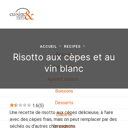
ACCUEIL
RECIPES
Risotto aux cèpes et au
Accueil
vin blanc
Recettes
Apéritif, brunch…
Boissons
Desserts
1.6
(
5
)
Une recette de risotto aux cèpes délicieuse, à faire
Diabete
avec des cèpes frais, mais on peut remplacer par des
séchés ou d'autres champignons.
En vedette