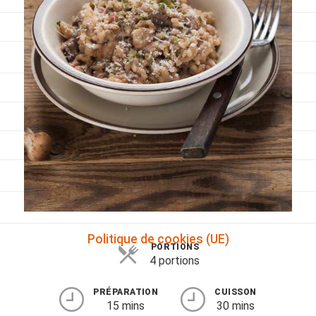
Viandes
Pratique
Mesures conversions
Lexique des différents termes de cuisine
Service du vin
Contact
Mes livres
Politique de cookies (UE)
PORTIONS
4 portions
PRÉPARATION
CUISSON
15 mins
30 mins