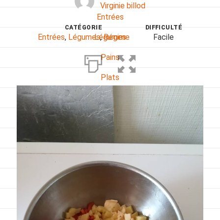
Virginie billod
Entrées
CATÉGORIE
DIFFICULTÉ
Entrées
,
Légumes
,
Régime
Facile
Légumes
Pains
Plats
Poissons, coquillages, crustacés
Régime
Sans gluten
Sans lactose
Sans sel
Sauces et accompagnements
Végétarien