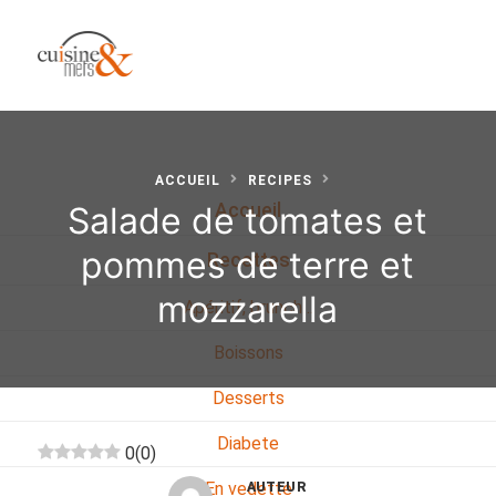
ACCUEIL
RECIPES
Salade de tomates et
Accueil
pommes de terre et
Recettes
mozzarella
Apéritif, brunch…
Boissons
Desserts
Diabete
0
(
0
)
En vedette
AUTEUR