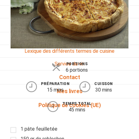
Viandes
Pratique
Mesures conversions
Lexique des différents termes de cuisine
Service du vin
PORTIONS
6 portions
Contact
PRÉPARATION
CUISSON
15 mins
30 mins
Mes livres
TEMPS TOTAL
Politique de cookies (UE)
45 mins
1 pâte feuilletée
150 gr de reblochon