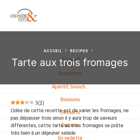
ACCUEIL
RECIPES
Tarte aux trois fromages
Accueil
Recettes
Apéritif, brunch…
Boissons
3
(
2
)
L'idée de cette recette est de varier les fromages, ne
Desserts
pas dépasser trois sinon il y aura trop de saveurs
Diabete
différentes, cette tarte au trois fromages se prête
très bien à un déjeuner salade.
En vedette