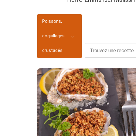
Poissons,
coquillages,
crustacés