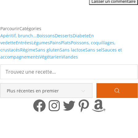
Parcourir
Catégories
Apéritif, brunch...
Boissons
Desserts
Diabete
En
vedette
Entrées
Légumes
Pains
Plats
Poissons, coquillages,
crustacés
Régime
Sans gluten
Sans lactose
Sans sel
Sauces et
accompagnements
Végétarien
Viandes
Facebook
Instagram
Twitter
Pinterest
Amazo