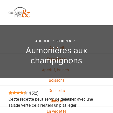
ACCUEIL
RECIPES
Aumoniéres aux
Accueil
champignons
Recettes
Apéritif, brunch…
Boissons
Desserts
4.5
(
2
)
Cette recette peut servir de déjeuner, avec une
Diabete
salade verte cela restera un plat léger
En vedette