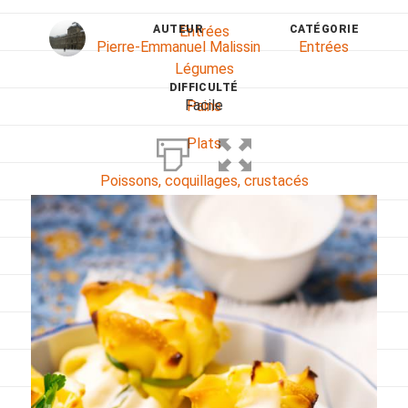
AUTEUR
CATÉGORIE
Entrées
Pierre-Emmanuel Malissin
Entrées
Légumes
DIFFICULTÉ
Facile
Pains
Plats
Poissons, coquillages, crustacés
Régime
Sans gluten
Sans lactose
Sans sel
Sauces et accompagnements
Végétarien