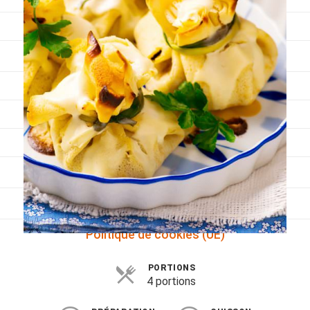
Viandes
Pratique
Mesures conversions
Lexique des différents termes de cuisine
Service du vin
Contact
Mes livres
Politique de cookies (UE)
PORTIONS
4 portions