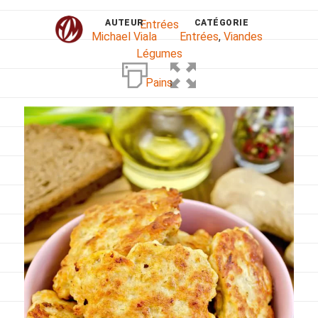
AUTEUR
CATÉGORIE
Entrées
Michael Viala
Entrées
,
Viandes
Légumes
Pains
Plats
Poissons, coquillages, crustacés
Régime
Sans gluten
Sans lactose
Sans sel
Sauces et accompagnements
Végétarien