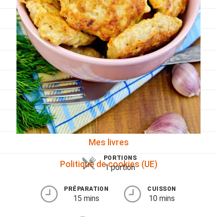
Viandes
Pratique
Mesures conversions
Lexique des différents termes de cuisine
Service du vin
Contact
Mes livres
PORTIONS
Politique de cookies (UE)
1 portion
PRÉPARATION
CUISSON
15 mins
10 mins