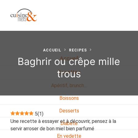
ACCUEIL
RECIPES
Baghrir ou crêpe mille
Accueil
trous
Recettes
Apéritif, brunch…
Boissons
Desserts
5
(
1
)
Une recette à essayer et à découvrir, pensez à la
Diabete
servir arroser de bon miel bien parfumé
En vedette