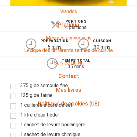
Viandes
PORTIONS
Pratique
4 portions
Mesures conversions
PRÉPARATION
CUISSON
5 mins
30 mins
Lexique des différents termes de cuisine
TEMPS TOTAL
Service du vin
35 mins
Contact
375 g de semoule fine
Mes livres
125 g de farine
Politique de cookies (UE)
1 cuillerée à café de sel
1 litre d'eau tiède
1 sachet de levure boulangère
1 sachet de levure chimique