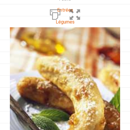
Entrées
Légumes
Pains
Plats
Poissons, coquillages, crustacés
Régime
Sans gluten
Sans lactose
Sans sel
Sauces et accompagnements
Végétarien