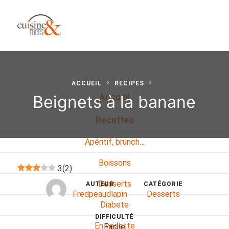
ACCUEIL
RECIPES
Beignets à la banane
Accueil
Recettes
Apéritif, brunch…
Boissons
3
(
2
)
Desserts
AUTEUR
CATÉGORIE
Fredpeaudlapin
Desserts
Diabete
DIFFICULTÉ
En vedette
Facile