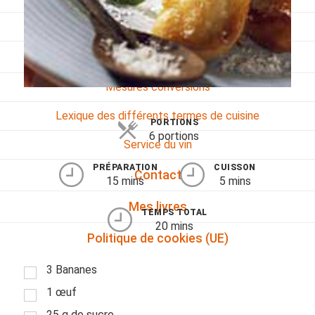
Viandes
Pratique
Mesures conversions
Lexique des différents termes de cuisine
PORTIONS
6 portions
Service du vin
PRÉPARATION
CUISSON
Contact
15 mins
5 mins
Mes livres
TEMPS TOTAL
20 mins
Politique de cookies (UE)
3 Bananes
1 œuf
25 g de sucre