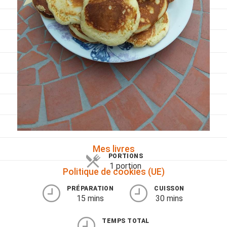
Viandes
Pratique
Mesures conversions
Lexique des différents termes de cuisine
Service du vin
Contact
Mes livres
PORTIONS
1 portion
Politique de cookies (UE)
PRÉPARATION
CUISSON
15 mins
30 mins
TEMPS TOTAL