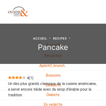
ACCUEIL
RECIPES
Pancake
Accueil
Recettes
Apéritif, brunch…
Boissons
4
(
1
)
Un des plus grands classique de la cuisine américaine,
Desserts
a servir encore tiède avec du sirop d'érable pour la
Diabete
tradition.
En vedette