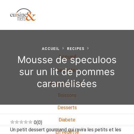
ACCUEIL
RECIPES
Mousse de speculoos
Accueil
sur un lit de pommes
Recettes
caramélisées
Apéritif, brunch…
Boissons
Desserts
Diabete
0
(
0
)
Un petit dessert gourmand qui ravira les petits et les
En vedette