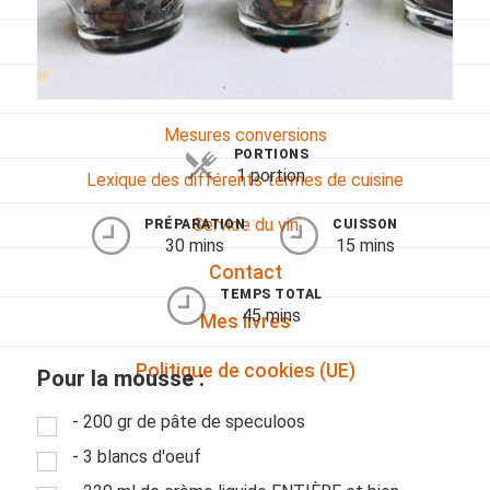
Viandes
Pratique
Mesures conversions
PORTIONS
1 portion
Lexique des différents termes de cuisine
Service du vin
PRÉPARATION
CUISSON
30 mins
15 mins
Contact
TEMPS TOTAL
45 mins
Mes livres
Politique de cookies (UE)
Pour la mousse :
- 200 gr de pâte de speculoos
- 3 blancs d'oeuf