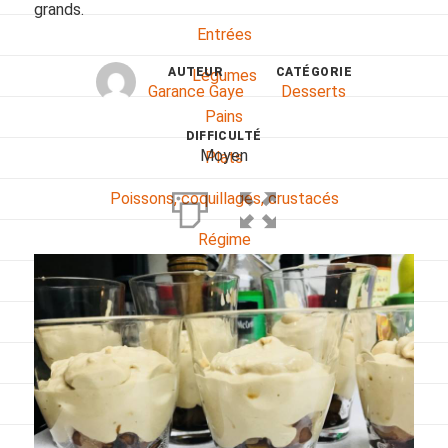
grands.
Entrées
AUTEUR
CATÉGORIE
Légumes
Garance Gaye
Desserts
Pains
DIFFICULTÉ
Moyen
Plats
Poissons, coquillages, crustacés
Régime
Sans gluten
Sans lactose
Sans sel
Sauces et accompagnements
Végétarien