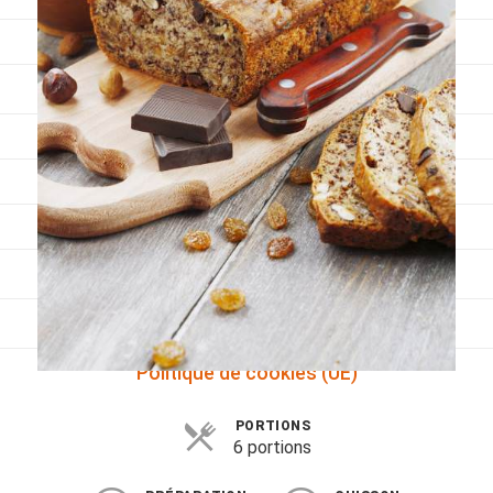
Viandes
Pratique
Mesures conversions
Lexique des différents termes de cuisine
Service du vin
Contact
Mes livres
Politique de cookies (UE)
PORTIONS
6 portions