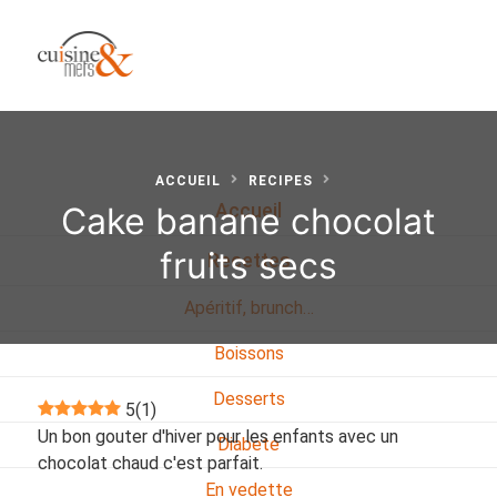
ACCUEIL
RECIPES
Cake banane chocolat
Accueil
fruits secs
Recettes
Apéritif, brunch…
Boissons
Desserts
5
(
1
)
Un bon gouter d'hiver pour les enfants avec un
Diabete
chocolat chaud c'est parfait.
En vedette