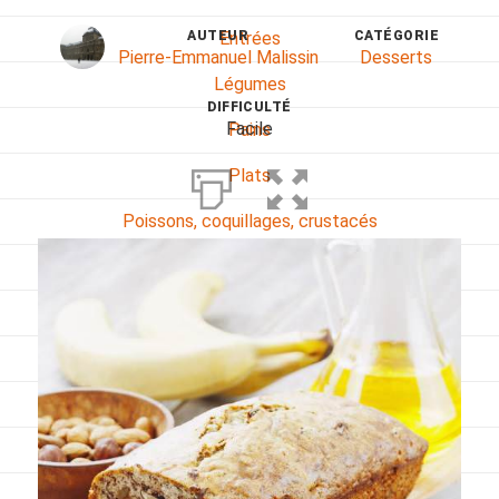
AUTEUR
CATÉGORIE
Entrées
Pierre-Emmanuel Malissin
Desserts
Légumes
DIFFICULTÉ
Facile
Pains
Plats
Poissons, coquillages, crustacés
Régime
Sans gluten
Sans lactose
Sans sel
Sauces et accompagnements
Végétarien