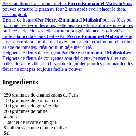
Pizza au thon et à la moutarde
Par
Pierre-Emmanuel Malissin
Vous
pouvez remettre la pizza au four 2 min après avoir placer le thon,
c'est au gout.
Bisque de homard
Par
Pierre-Emmanuel Malissin
Pour les fêtes ou
pour bien recevoir des amis, cette bisque de homard maison sera très
raffinée et délicieuses, elle surprendra agréablement vos invités.
Tarte à la ricotta et aux herbes
Par
Pierre-Emmanuel Malissin
Cette
tarte s'accordera parfaitement avec une salade mesclun ou mieux une
salade de tomates, idéal pour un déjeuner d'été.
Beignets de fleurs de courgette
Par
Pierre-Emmanuel Malissin
Les
Beignets de fleurs de courgettes sont délicieux, penser à aller aux
halles de votre ville, ou chez votre légumier pour les commander, les
fleurs ne sont pas toujours facile à trouver
Ingrédients
250 grammes de champignons de Paris
150 grammes de jambon cru
100 grammes de gruyère râpé
200 grammes de farine
4 œufs
1 sachet de levure chimique
8 cuillères à soupe d'huile d'olive
Sel