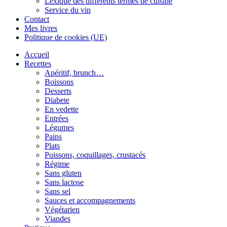
Lexique des différents termes de cuisine
Service du vin
Contact
Mes livres
Politique de cookies (UE)
Accueil
Recettes
Apéritif, brunch…
Boissons
Desserts
Diabete
En vedette
Entrées
Légumes
Pains
Plats
Poissons, coquillages, crustacés
Régime
Sans gluten
Sans lactose
Sans sel
Sauces et accompagnements
Végétarien
Viandes