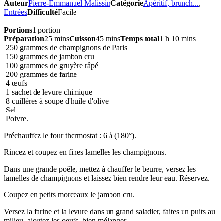
Auteur
Pierre-Emmanuel Malissin
Catégorie
Apéritif, brunch...
,
Entrées
Difficulté
Facile
Portions
1 portion
Préparation
25 mins
Cuisson
45 mins
Temps total
1 h 10 mins
250 grammes de champignons de Paris
150 grammes de jambon cru
100 grammes de gruyère râpé
200 grammes de farine
4 œufs
1 sachet de levure chimique
8 cuillères à soupe d'huile d'olive
Sel
Poivre.
Préchauffez le four thermostat : 6 à (180°).
Rincez et coupez en fines lamelles les champignons.
Dans une grande poêle, mettez à chauffer le beurre, versez les
lamelles de champignons et laissez bien rendre leur eau. Réservez.
Coupez en petits morceaux le jambon cru.
Versez la farine et la levure dans un grand saladier, faites un puits au
milieu, ajoutez les oeufs, bien mélanger.