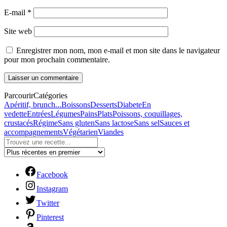
E-mail
*
Site web
Enregistrer mon nom, mon e-mail et mon site dans le navigateur
pour mon prochain commentaire.
Parcourir
Catégories
Apéritif, brunch...
Boissons
Desserts
Diabete
En
vedette
Entrées
Légumes
Pains
Plats
Poissons, coquillages,
crustacés
Régime
Sans gluten
Sans lactose
Sans sel
Sauces et
accompagnements
Végétarien
Viandes
Facebook
Instagram
Twitter
Pinterest