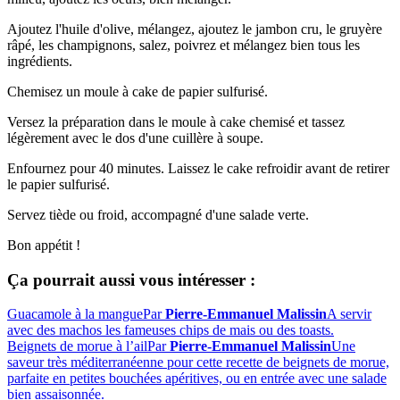
Ajoutez l'huile d'olive, mélangez, ajoutez le jambon cru, le gruyère
râpé, les champignons, salez, poivrez et mélangez bien tous les
ingrédients.
Chemisez un moule à cake de papier sulfurisé.
Versez la préparation dans le moule à cake chemisé et tassez
légèrement avec le dos d'une cuillère à soupe.
Enfournez pour 40 minutes. Laissez le cake refroidir avant de retirer
le papier sulfurisé.
Servez tiède ou froid, accompagné d'une salade verte.
Bon appétit !
Ça pourrait aussi vous intéresser :
Guacamole à la mangue
Par
Pierre-Emmanuel Malissin
A servir
avec des machos les fameuses chips de mais ou des toasts.
Beignets de morue à l’ail
Par
Pierre-Emmanuel Malissin
Une
saveur très méditerranéenne pour cette recette de beignets de morue,
parfaite en petites bouchées apéritives, ou en entrée avec une salade
bien assaisonnée.