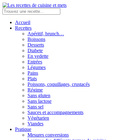
Accueil
Recettes
Apéritif, brunch…
Boissons
Desserts
Diabete
En vedette
Entrées
Légumes
Pains
Plats
Poissons, coquillages, crustacés
Régime
Sans gluten
Sans lactose
Sans sel
Sauces et accompagnements
Végétarien
Viandes
Pratique
Mesures conversions