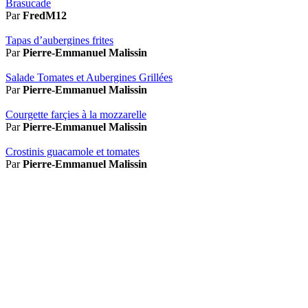
Brasucade
Par
FredM12
Tapas d’aubergines frites
Par
Pierre-Emmanuel Malissin
Salade Tomates et Aubergines Grillées
Par
Pierre-Emmanuel Malissin
Courgette farçies à la mozzarelle
Par
Pierre-Emmanuel Malissin
Crostinis guacamole et tomates
Par
Pierre-Emmanuel Malissin